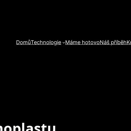
Domů
Technologie
Máme hotovo
Náš příběh
K
moplastu